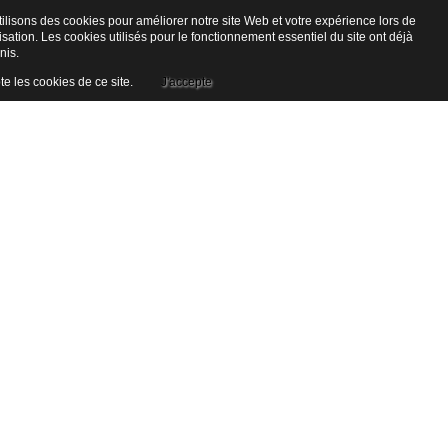
ilisons des cookies pour améliorer notre site Web et votre expérience lors de
lisation. Les cookies utilisés pour le fonctionnement essentiel du site ont déjà
nis.
te les cookies de ce site.
J'accepte