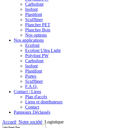
Carbofont
Isofont
Plastifont
Scuffliner
Plancher PET
Plancher Bois
Nos options
Nos applications
Ecofont
Ecofont Ultra Light
Polyfont PW
Carbofont
Isofont
Plastifont
Portes
Scuffliner
F.A.Q.
Contact / Liens
Plan d'accès
Liens et distributeurs
Contact
Panneaux Déclassés
Accueil
Notre société
Logistique