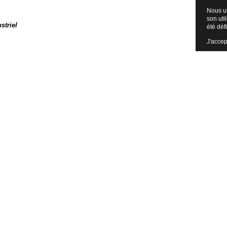
Nous ut
son uti
striel
été défi
J'accep