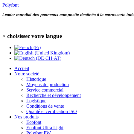
Polyfont
Leader mondial des panneaux composite destinés à la carrosserie indu
> choisissez votre langue
Accueil
Notre société
Historique
Moyens de production
Service commercial
Recherche et développement
Logistique
Conditions de vente
Qualité et certification ISO
Nos produits
Ecofont
Ecofont Ultra Light
Polyfont PW